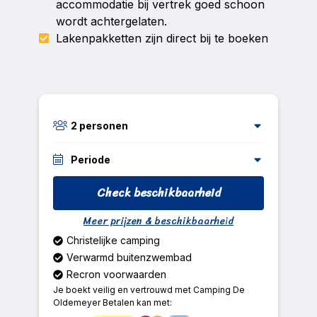
accommodatie bij vertrek goed schoon
wordt achtergelaten.
Lakenpakketten zijn direct bij te boeken
2
personen
Periode
Check beschikbaarheid
Augustus
2026
Personen 55+
Meer prijzen & beschikbaarheid
Ma
Di
Wo
Do
Vr
Za
Zo
Personen 30-54 jaar
Christelijke camping
Personen 18-29 jaar
1
2
Verwarmd buitenzwembad
Kinderen 6-17 jaar
Recron voorwaarden
3
4
5
6
7
8
9
Kinderen tot 6 jaar
Je boekt veilig en vertrouwd met Camping De
Oldemeyer Betalen kan met:
10
11
12
13
14
15
16