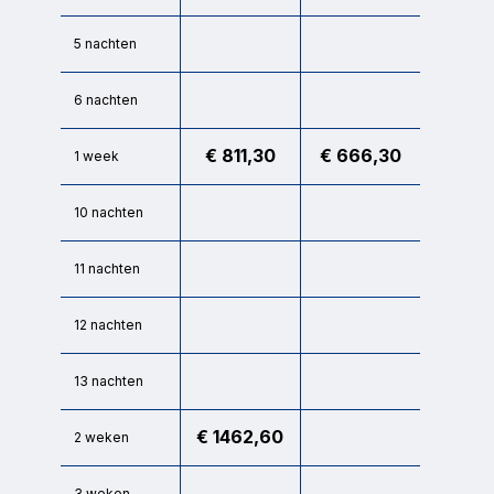
17
18
19
20
21
22
23
Oké
Reset
Oké
Reset
5 nachten
24
25
26
27
28
29
30
31
6 nachten
September
2026
€ 811,30
€ 666,30
1 week
Ma
Di
Wo
Do
Vr
Za
Zo
10 nachten
1
2
3
4
5
6
7
8
9
10
11
12
13
11 nachten
14
15
16
17
18
19
20
12 nachten
21
22
23
24
25
26
27
13 nachten
28
29
30
€ 1462,60
2 weken
3 weken